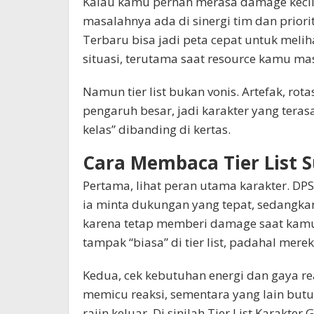
Kalau kamu pernah merasa damage kecil
masalahnya ada di sinergi tim dan priorit
Terbaru bisa jadi peta cepat untuk meliha
situasi, terutama saat resource kamu mas
Namun tier list bukan vonis. Artefak, ro
pengaruh besar, jadi karakter yang terasa
kelas” dibanding di kertas.
Cara Membaca Tier List S
Pertama, lihat peran utama karakter. DPS 
ia minta dukungan yang tepat, sedangkan
karena tetap memberi damage saat kamu g
tampak “biasa” di tier list, padahal mer
Kedua, cek kebutuhan energi dan gaya r
memicu reaksi, sementara yang lain butuh
rajin keluar. Di sinilah Tier List Karakt