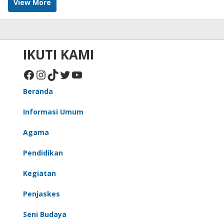
View More
IKUTI KAMI
Facebook
Instagram
TikTok
Twitter
YouTube
Beranda
Informasi Umum
Agama
Pendidikan
Kegiatan
Penjaskes
Seni Budaya