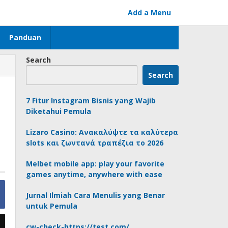
Add a Menu
Panduan
Search
Search
7 Fitur Instagram Bisnis yang Wajib
Diketahui Pemula
Lizaro Casino: Ανακαλύψτε τα καλύτερα
slots και ζωντανά τραπέζια το 2026
Melbet mobile app: play your favorite
games anytime, anywhere with ease
Jurnal Ilmiah Cara Menulis yang Benar
untuk Pemula
cw-check-https://test.com/