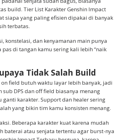
 padahal senjata sudah bagus, biasanya
as build. Tier List Karakter Genshin Impact
t siapa yang paling efisien dipakai di banyak
ih terbatas.
tasi, konstelasi, dan kenyamanan main punya
 pas di tangan kamu sering kali lebih “naik
upaya Tidak Salah Build
on field butuh waktu layar lebih banyak, jadi
 sub DPS dan off field biasanya menang
anti karakter. Support dan healer sering
ekalah yang bikin tim kamu konsisten menang.
eaksi. Beberapa karakter kuat karena mudah
 baterai atau senjata tertentu agar burst-nya
er Genshin Impact Terbaru berguna, karena