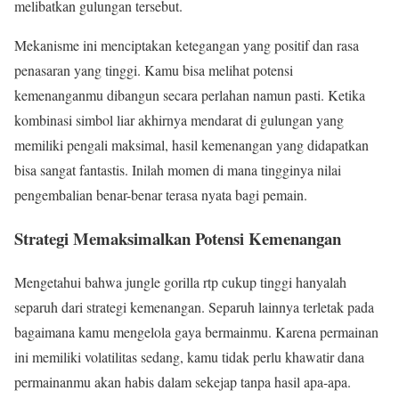
melibatkan gulungan tersebut.
Mekanisme ini menciptakan ketegangan yang positif dan rasa
penasaran yang tinggi. Kamu bisa melihat potensi
kemenanganmu dibangun secara perlahan namun pasti. Ketika
kombinasi simbol liar akhirnya mendarat di gulungan yang
memiliki pengali maksimal, hasil kemenangan yang didapatkan
bisa sangat fantastis. Inilah momen di mana tingginya nilai
pengembalian benar-benar terasa nyata bagi pemain.
Strategi Memaksimalkan Potensi Kemenangan
Mengetahui bahwa jungle gorilla rtp cukup tinggi hanyalah
separuh dari strategi kemenangan. Separuh lainnya terletak pada
bagaimana kamu mengelola gaya bermainmu. Karena permainan
ini memiliki volatilitas sedang, kamu tidak perlu khawatir dana
permainanmu akan habis dalam sekejap tanpa hasil apa-apa.