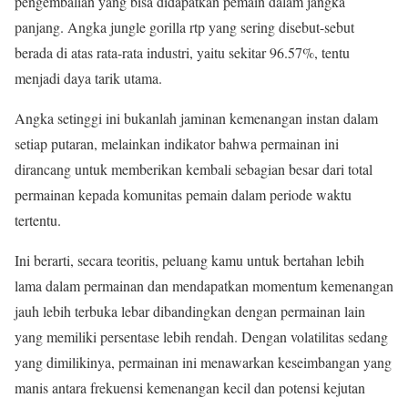
pengembalian yang bisa didapatkan pemain dalam jangka
panjang. Angka jungle gorilla rtp yang sering disebut-sebut
berada di atas rata-rata industri, yaitu sekitar 96.57%, tentu
menjadi daya tarik utama.
Angka setinggi ini bukanlah jaminan kemenangan instan dalam
setiap putaran, melainkan indikator bahwa permainan ini
dirancang untuk memberikan kembali sebagian besar dari total
permainan kepada komunitas pemain dalam periode waktu
tertentu.
Ini berarti, secara teoritis, peluang kamu untuk bertahan lebih
lama dalam permainan dan mendapatkan momentum kemenangan
jauh lebih terbuka lebar dibandingkan dengan permainan lain
yang memiliki persentase lebih rendah. Dengan volatilitas sedang
yang dimilikinya, permainan ini menawarkan keseimbangan yang
manis antara frekuensi kemenangan kecil dan potensi kejutan