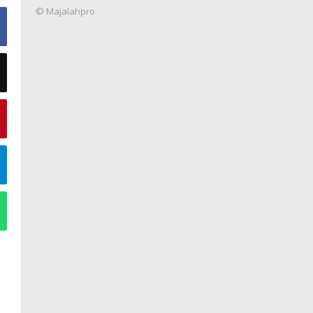
© Majalahpro