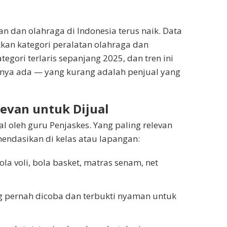
n dan olahraga di Indonesia terus naik. Data
kan kategori peralatan olahraga dan
gori terlaris sepanjang 2025, dan tren ini
linya ada — yang kurang adalah penjual yang
evan untuk Dijual
l oleh guru Penjaskes. Yang paling relevan
endasikan di kelas atau lapangan:
bola voli, bola basket, matras senam, net
ng pernah dicoba dan terbukti nyaman untuk