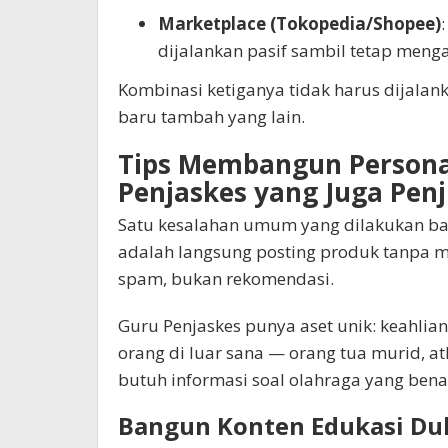
Marketplace (Tokopedia/Shopee)
dijalankan pasif sambil tetap menga
Kombinasi ketiganya tidak harus dijalank
baru tambah yang lain.
Tips Membangun Persona
Penjaskes yang Juga Penj
Satu kesalahan umum yang dilakukan ban
adalah langsung posting produk tanpa m
spam, bukan rekomendasi.
Guru Penjaskes punya aset unik: keahlian
orang di luar sana — orang tua murid, a
butuh informasi soal olahraga yang benar
Bangun Konten Edukasi Dul