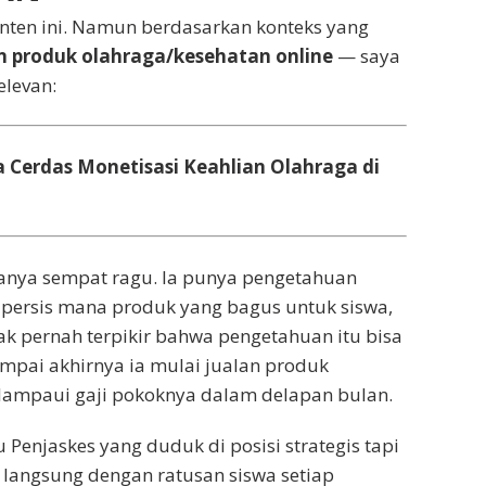
konten ini. Namun berdasarkan konteks yang
n produk olahraga/kesehatan online
— saya
elevan:
ra Cerdas Monetisasi Keahlian Olahraga di
tanya sempat ragu. Ia punya pengetahuan
 persis mana produk yang bagus untuk siswa,
ak pernah terpikir bahwa pengetahuan itu bisa
pai akhirnya ia mulai jualan produk
lampaui gaji pokoknya dalam delapan bulan.
u Penjaskes yang duduk di posisi strategis tapi
 langsung dengan ratusan siswa setiap