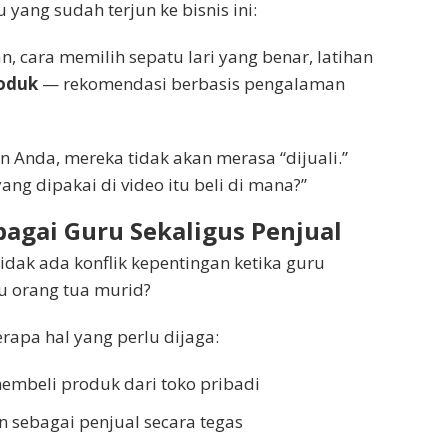
yang sudah terjun ke bisnis ini:
 cara memilih sepatu lari yang benar, latihan
oduk
— rekomendasi berbasis pengalaman
n Anda, mereka tidak akan merasa “dijuali.”
ang dipakai di video itu beli di mana?”
bagai Guru Sekaligus Penjual
idak ada konflik kepentingan ketika guru
 orang tua murid?
apa hal yang perlu dijaga:
mbeli produk dari toko pribadi
n sebagai penjual secara tegas