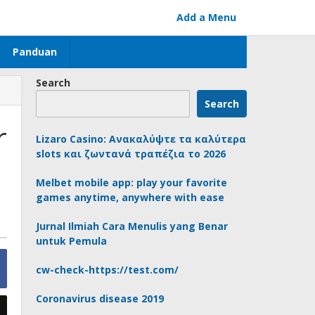
Add a Menu
Panduan
Search
Search
r
Lizaro Casino: Ανακαλύψτε τα καλύτερα
slots και ζωντανά τραπέζια το 2026
Melbet mobile app: play your favorite
games anytime, anywhere with ease
Jurnal Ilmiah Cara Menulis yang Benar
untuk Pemula
cw-check-https://test.com/
Coronavirus disease 2019