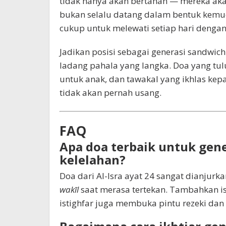
tidak hanya akan bertahan — mereka aka
bukan selalu datang dalam bentuk kemu
cukup untuk melewati setiap hari dengan
Jadikan posisi sebagai generasi sandwic
ladang pahala yang langka. Doa yang tulu
untuk anak, dan tawakal yang ikhlas ke
tidak akan pernah usang.
FAQ
Apa doa terbaik untuk gen
kelelahan?
Doa dari Al-Isra ayat 24 sangat dianjurk
wakīl
saat merasa tertekan. Tambahkan ist
istighfar juga membuka pintu rezeki da