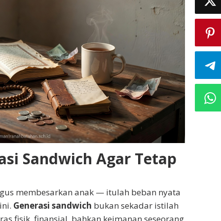
asi Sandwich Agar Tetap
igus membesarkan anak — itulah beban nyata
ini.
Generasi sandwich
bukan sekadar istilah
ras fisik, finansial, bahkan keimanan seseorang