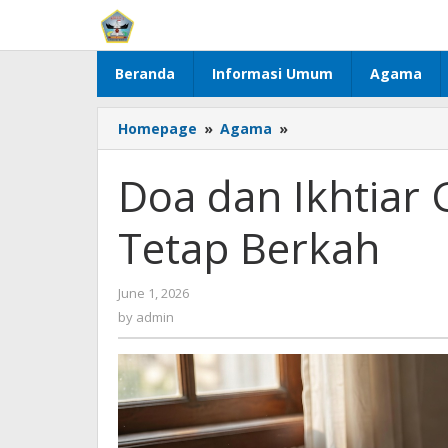
Skip
to
content
Beranda
Informasi Umum
Agama
Doa
Homepage
»
Agama
»
dan
Ikhtiar
Doa dan Ikhtiar
Generasi
Sandwich
Tetap Berkah
Agar
Tetap
Berkah
by
June 1, 2026
admin
by
admin