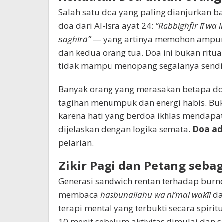
Salah satu doa yang paling dianjurkan 
doa dari Al-Isra ayat 24:
“Rabbighfir lī w
ṣaghīrā”
— yang artinya memohon ampunan
dan kedua orang tua. Doa ini bukan ritu
tidak mampu menopang segalanya sendir
Banyak orang yang merasakan betapa doa
tagihan menumpuk dan energi habis. Buk
karena hati yang berdoa ikhlas mendapa
dijelaskan dengan logika semata.
Doa ad
pelarian.
Zikir Pagi dan Petang seba
Generasi sandwich rentan terhadap burnou
membaca
hasbunallahu wa ni’mal wakīl
da
terapi mental yang terbukti secara spir
10 menit sebelum aktivitas dimulai dan 