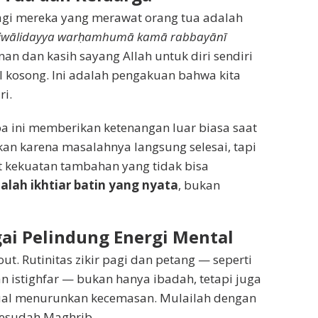
bagi mereka yang merawat orang tua adalah
a liwālidayya warḥamhumā kamā rabbayānī
 dan kasih sayang Allah untuk diri sendiri
al kosong. Ini adalah pengakuan bahwa kita
i.
 ini memberikan ketenangan luar biasa saat
an karena masalahnya langsung selesai, tapi
t kekuatan tambahan yang tidak bisa
alah ikhtiar batin yang nyata
, bukan
gai Pelindung Energi Mental
t. Rutinitas zikir pagi dan petang — seperti
n istighfar — bukan hanya ibadah, tetapi juga
itual menurunkan kecemasan. Mulailah dengan
sesudah Maghrib.